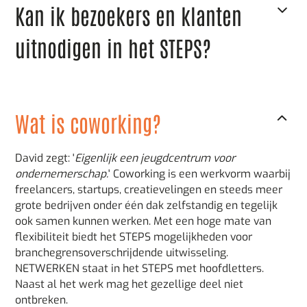
Kan ik bezoekers en klanten
laadpalen of het gebruik van onze drankenkoelkasten
komen aanvullende, maar eerlijke kosten op je af. Het
uitnodigen in het STEPS?
verbruik regelen we met veel vertrouwen!
Je kunt op elk moment gasten en klanten aanmelden.
Als jullie iets te bespreken hebben, boek dan alsjeblieft
een ruimte!
Wat is coworking?
David zegt: '
Eigenlijk een jeugdcentrum voor
ondernemerschap.
' Coworking is een werkvorm waarbij
freelancers, startups, creatievelingen en steeds meer
grote bedrijven onder één dak zelfstandig en tegelijk
ook samen kunnen werken. Met een hoge mate van
flexibiliteit biedt het STEPS mogelijkheden voor
branchegrensoverschrijdende uitwisseling.
NETWERKEN staat in het STEPS met hoofdletters.
Naast al het werk mag het gezellige deel niet
ontbreken.