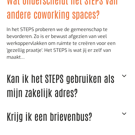
andere coworking spaces?
In het STEPS proberen we de gemeenschap te
bevorderen. Zo is er bewust afgezien van veel
werkoppervlakken om ruimte te creëren voor een
'gezellig praatje'. Het STEPS is wat jij er zelf van
maakt…
Kan ik het STEPS gebruiken als
mijn zakelijk adres?
Bij langetermijnafspraken kun je het STEPS graag
Krijg ik een brievenbus?
gebruiken als representatief zakelijk adres. Een post-
en pakketdienst rondt het aanbod af. Dit bespreken we
persoonlijk!
Er is de mogelijkheid om een afsluitbare brievenbus in