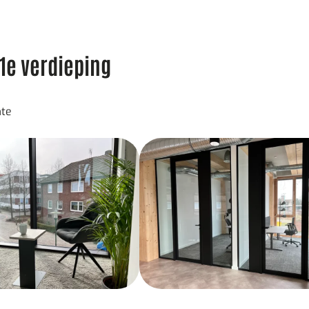
1e verdieping
mte