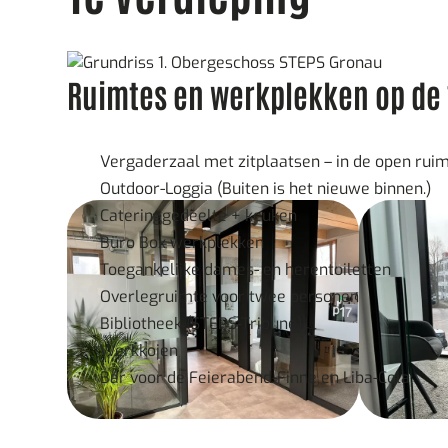
Ruimtes en werkplekken op de 
Vergaderzaal met zitplaatsen – in de open rui
Outdoor-Loggia (Buiten is het nieuwe binnen.)
Cateringgedeelte + keuken
Büro Box werkplekken
Toegankelijke dames- en herentoiletten
Overlegruimte voor twee personen
Bibliotheek (STEPS-Tribune)
Werkkojen
Bar voor de Feierabend-Finne en Liba-Cola