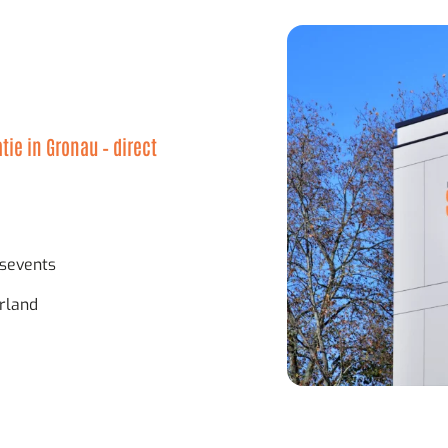
tie in Gronau – direct
fsevents
rland