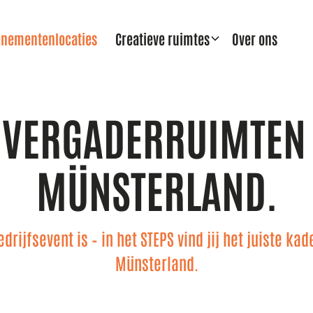
enementenlocaties
Creatieve ruimtes
Over ons
 VERGADERRUIMTEN 
MÜNSTERLAND.
rijfsevent is – in het STEPS vind jij het juiste k
Münsterland.