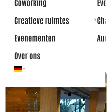
Coworking
Even
Offerte aanvragen
Creatieve ruimtes
Cha
Evenementen
Audi
Zeker jouw werkplek
vandaag nog!
Over ons