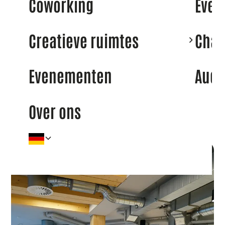
Coworking
Even
Offerte aanvragen
Creatieve ruimtes
Cha
Evenementen
Audi
Zeker jouw werkplek
vandaag nog!
Over ons